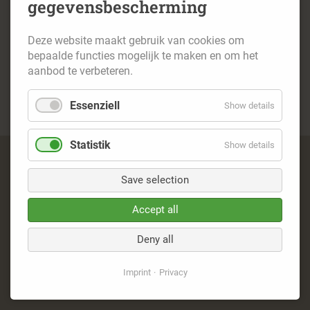
gegevensbescherming
Deze website maakt gebruik van cookies om
bepaalde functies mogelijk te maken en om het
aanbod te verbeteren.
Essenziell
Show details
Statistik
Show details
Navigatie
Imprint
overslaan
Save selection
Privacy
Contact
Accept all
© 2026 – Naturpark Schwalm-Nette
Deny all
Imprint
Privacy