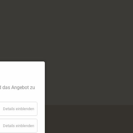
d das Angebot zu
Details einblenden
Details einblenden