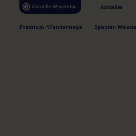
Navigation
Aktuelle Wegeinfos
Aktuelles
überspringen
Navigation
Premium-Wanderwege
Spazier-Wand
überspringen