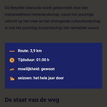
De Breyeller-Seerunde wordt gekenmerkt door een
indrukwekkend merenlandschap: naast het prachtige
uitzicht op het meer en het omringende cultuurlandschap
is ook het prachtige boslandschap het vermelden waard.
Route: 3,9 km
Tijdsduur: 01:00 h
moeilijkheid: gewoon
seizoen: het hele jaar door
De staat van de weg