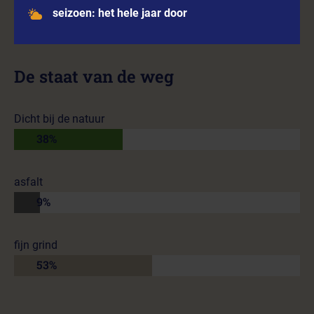
seizoen: het hele jaar door
De staat van de weg
Dicht bij de natuur
38%
asfalt
9%
fijn grind
53%