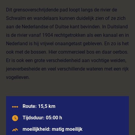
Dit grensoverschrijdende pad loopt langs de rivier de
Schwalm en wandelaars kunnen duidelijk zien of ze zich
aan de Nederlandse of Duitse kant bevinden. In Duitsland
is de rivier vanaf 1904 rechtgetrokken als een kanaal en in
Nederland is hij vrijwel onaangetast gebleven. En zo is het
ook met de bossen. Hier commercieel bos en daar oerbos.
Er is ook een grote verscheidenheid aan vochtige weiden,
jeneverbesheide en veel verschillende wateren met een rijk
vogelleven.
Route: 15,5 km
Tijdsduur: 05:00 h
moeilijkheid: matig moeilijk