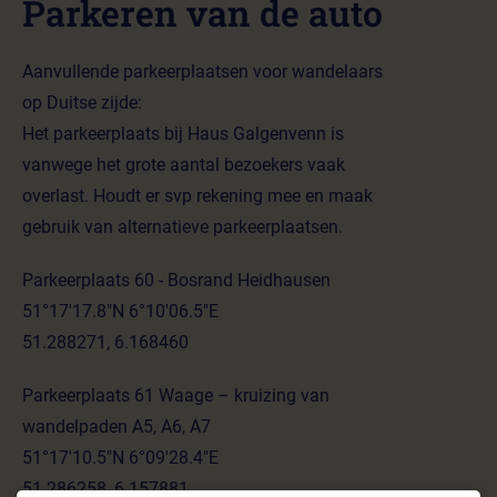
Parkeren van de auto
Aanvullende parkeerplaatsen voor wandelaars
op Duitse zijde:
Het parkeerplaats bij Haus Galgenvenn is
vanwege het grote aantal bezoekers vaak
overlast. Houdt er svp rekening mee en maak
gebruik van alternatieve parkeerplaatsen.
Parkeerplaats 60 - Bosrand Heidhausen
51°17'17.8"N 6°10'06.5"E
51.288271, 6.168460
Parkeerplaats 61 Waage – kruizing van
wandelpaden A5, A6, A7
51°17'10.5"N 6°09'28.4"E
51.286258, 6.157881