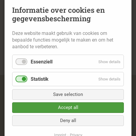
Informatie over cookies en
Voor de navigatie: Heidhausen 83 , 41379
gegevensbescherming
Brüggen; dan de weg volgen tot aan de
parkeerplaatsen aan de linker kant.
Deze website maakt gebruik van cookies om
Bij de infoborden vindt u de bewegwijzering naar
bepaalde functies mogelijk te maken en om het
de premiumroutes.
aanbod te verbeteren.
Extra parkeerplaatsen (PDF)
Essenziell
Show details
Statistik
Show details
Navigatie
Imprint
overslaan
Save selection
Privacy
Contact
Accept all
© 2026 – Naturpark Schwalm-Nette
Deny all
Imprint
Privacy