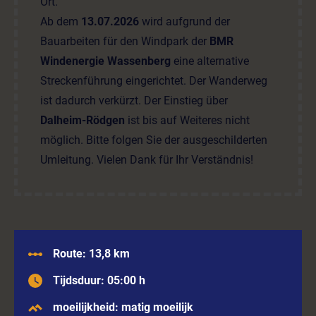
Ort.
Ab dem
13.07.2026
wird aufgrund der
Bauarbeiten für den Windpark der
BMR
Windenergie Wassenberg
eine alternative
Streckenführung eingerichtet. Der Wanderweg
ist dadurch verkürzt. Der Einstieg über
Dalheim-Rödgen
ist bis auf Weiteres nicht
möglich. Bitte folgen Sie der ausgeschilderten
Umleitung. Vielen Dank für Ihr Verständnis!
Route: 13,8 km
Tijdsduur: 05:00 h
moeilijkheid: matig moeilijk