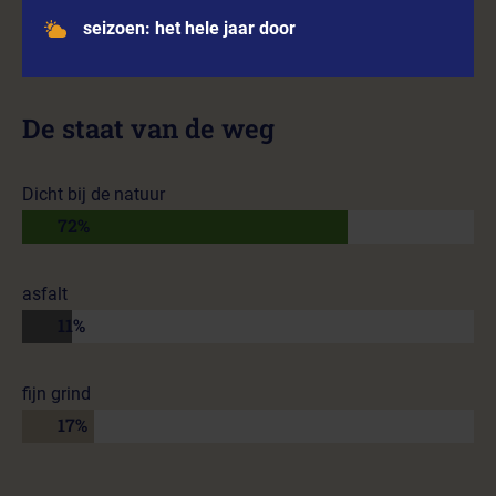
seizoen: het hele jaar door
De staat van de weg
Dicht bij de natuur
72%
asfalt
11%
fijn grind
17%