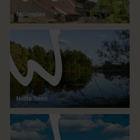
Molenplas
Molenplas - Tussen Konik paarden en aalscholvers
11,1 km
03:00 h
matig moeilijk
het hele jaar door
Nette Seen
Nette Seen - Uniek waterlandschap
10,7 km
04:00 h