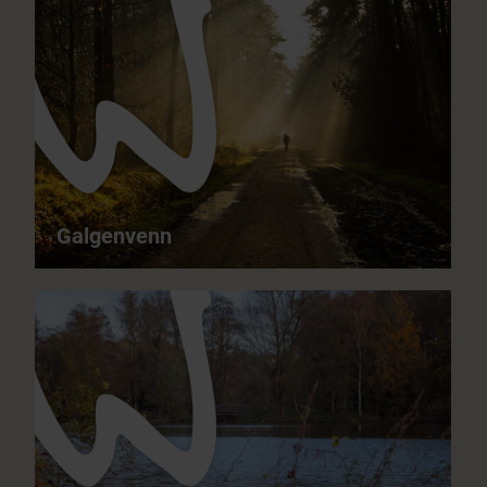
Schwalmbruch - door een moerasbos en
jeneverbesheide
15,5 km
05:00 h
matig moeilijk
het hele jaar door
Galgenvenn
Galgenvenn - Grensoverschrijdende
heidelandschappen
10,5 km
03:00 h
matig moeilijk
het hele jaar door