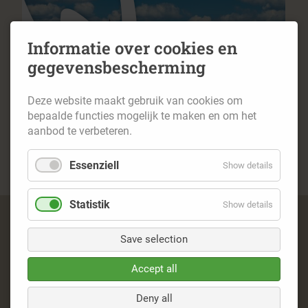
gewoon
het hele jaar door
Informatie over cookies en
gegevensbescherming
Huilbeek & Maas
Deze website maakt gebruik van cookies om
bepaalde functies mogelijk te maken en om het
aanbod te verbeteren.
Huilbeek & Maas - Natuur gevormd door wind en
water
Essenziell
Show details
12,7 km
04:00 h
matig moeilijk
het hele jaar door
Statistik
Show details
Navigatie
Imprint
overslaan
Save selection
Privacy
Contact
Accept all
© 2026 – Naturpark Schwalm-Nette
Deny all