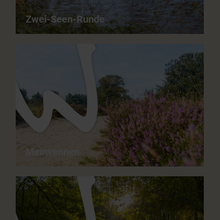
Zwei-Seen-Runde
Zwei-Seen-Runde - Geschiedenis van de Nederrijn
6,4 km
02:00 h
gewoon
het hele jaar door
Meinvennen
Meinvennen - Een prachtige ervaring voor
natuurliefhebbers
18,9 km
05:30 h