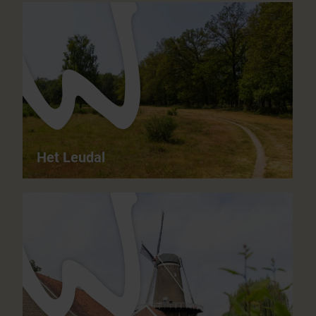
Rode Beek - Prachtig moerasbos met wild
waterlandschap
11,5 km
04:00 h
matig moeilijk
het hele jaar door
Het Leudal
Het Leudal - Typische uiterwaardenlandschappen
14,2 km
04:00 h
matig moeilijk
het hele jaar door