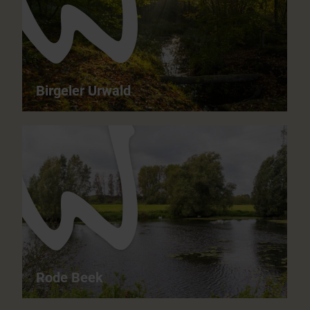
moeilijk
het hele jaar door
Birgeler Urwald
Birgeler Urwald - Veel bos in verschillende vormen
13,8 km
05:00 h
matig moeilijk
het hele jaar door
Rode Beek