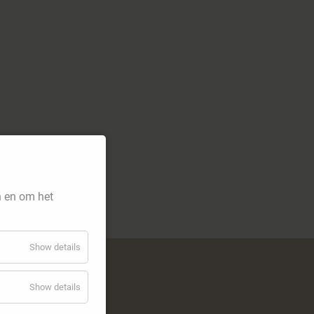
n en om het
Show details
Show details