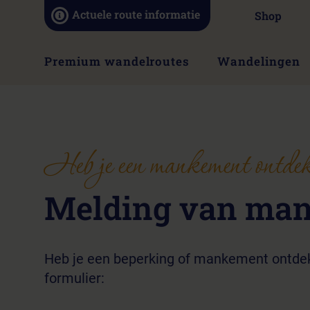
Navigatie
Actuele route informatie
Shop
overslaan
Navigatie
Premium wandelroutes
Wandelingen
overslaan
Heb je een mankement ontde
Melding van ma
Heb je een beperking of mankement ontdekt
formulier: