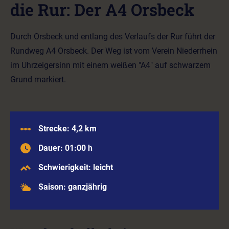
die Rur: Der A4 Orsbeck
Durch Orsbeck und entlang des Verlaufs der Rur führt der
Rundweg A4 Orsbeck. Der Weg ist vom Verein Niederrhein
im Uhrzeigersinn mit einem weißen "A4" auf schwarzem
Grund markiert.
Strecke: 4,2 km
Dauer: 01:00 h
Schwierigkeit: leicht
Saison: ganzjährig