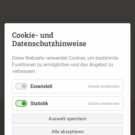
Cookie- und
Datenschutzhinweise
Diese Webseite verwendet Cookies, um bestimmte
Funktionen zu ermöglichen und das Angebot zu
verbessern.
Essenziell
Details einblenden
Statistik
Details einblenden
Navigation
Impressum
überspringen
Auswahl speichern
Datenschutz
Kontakt
Alle akzeptieren