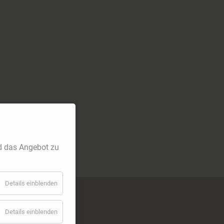
d das Angebot zu
Details einblenden
Details einblenden