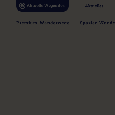
Navigation
Aktuelle Wegeinfos
Aktuelles
überspringen
Navigation
Premium-Wanderwege
Spazier-Wand
überspringen