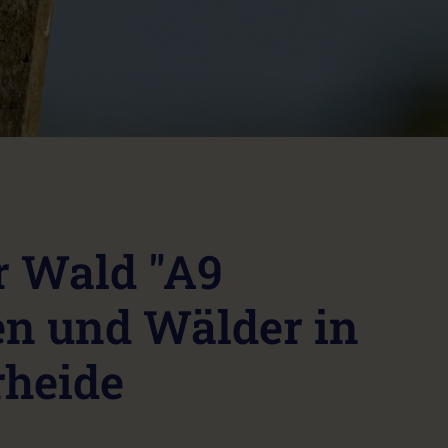
 Wald "A9
en und Wälder in
rheide