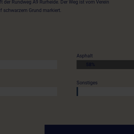
uft der Rundweg A9 Rurheide. Der Weg ist vom Verein
uf schwarzem Grund markiert.
Asphalt
58%
Sonstiges
1%