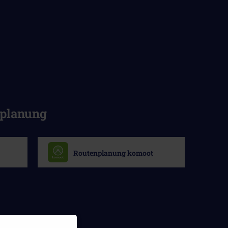
nplanung
Routenplanung komoot