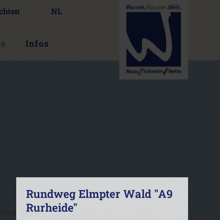
chten
NL
ge
Infos
Rundweg Elmpter Wald "A9
Rurheide"