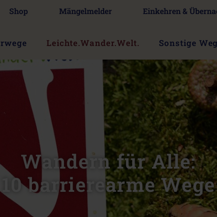
Shop
Mängelmelder
Einkehren & Überna
erwege
Leichte.Wander.Welt.
Sonstige We
Wandern für Alle:
10 barrierearme Wege