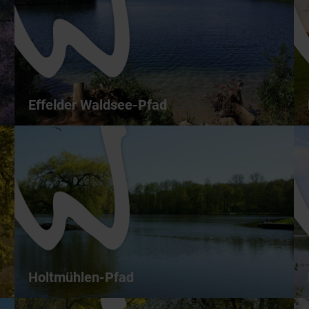
Effelder Waldsee-Pfad
Effelder Waldsee-Pfad - Zwischen Effelder
Waldsee und Rothenbach
4,7 km
01:30 h
leicht
ganzjährig
Holtmühlen-Pfad