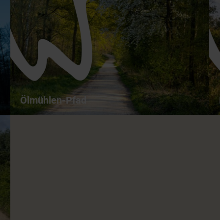
Holtmühlen-Pfad - Abwechslungsreicher
Waldwanderweg
1,2 km
00:30 h
leicht
Ölmühlen-Pfad
n
Ölmühlen-Pfad - Kurzer Rundweg durch
den Tüschenbroicher Wald
1,4 km
00:30 h
leicht
ganzjährig