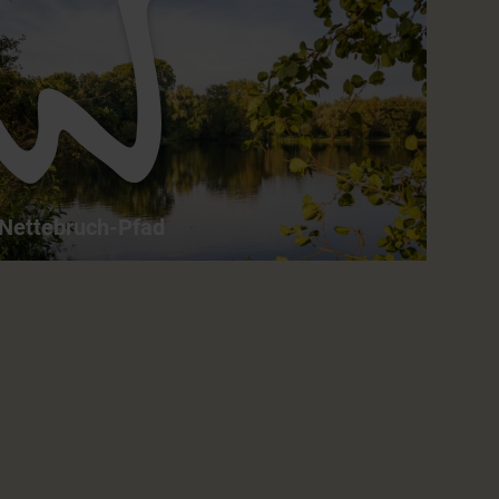
Leuther Mühlen-Pfad - Rundwanderweg
entlang von naturnahen Wäldern, Weiden
und Seen
7,9 km
02:30 h
leicht
ganzjährig
Nettebruch-Pfad
Nettebruch-Pfad - Entlang der Ufer des
Nettebruch-Sees
2,8 km
01:00 h
leicht
ganzjährig