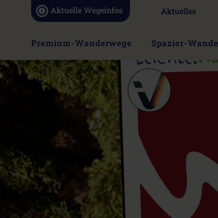
Navigation
Aktuelle Wegeinfos
Aktuelles
überspringen
Navigation
Premium-Wanderwege
Spazier-Wand
überspringen