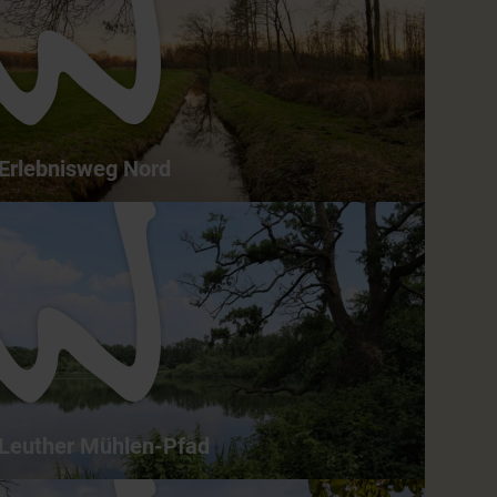
Erlebnisweg Nord
Erlebnisweg Nord - Abwechslungsreicher
Wanderweg entlang der Niers
8,2 km
02:30 h
leicht
ganzjährig
Leuther Mühlen-Pfad