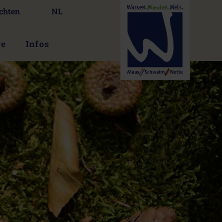
chten
NL
ge
Infos