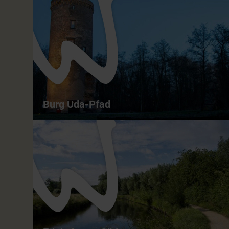
Gagelmoor-Pfad - Feuchte Bruchwälder,
Moor und kleine Heideflächen
3,6 km
01:30 h
leicht
ganzjährig
Burg Uda-Pfad
Burg Uda-Pfad - Kulturdenkmäler, Wiese
und Bachläufe
4,2 km
01:30 h
leicht
ganzjährig