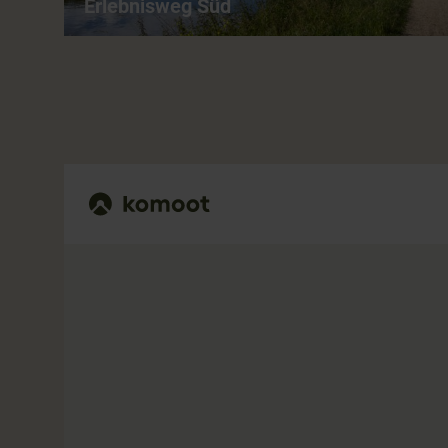
Erlebnisweg Süd
Erlebnisweg Süd - Barrierearme
Wanderung entlang der Niers in
Wachtendonk
3,2 km
01:00 h
leicht
ganzjährig