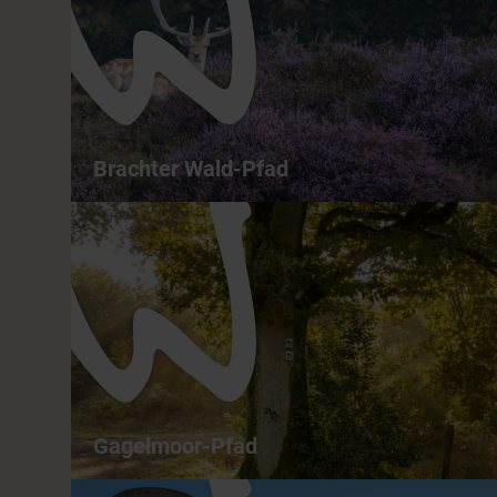
Brachter Wald-Pfad
Brachter Wald-Pfad - Facettenreiches und
einzigartiges Naturschutzgebiet
5,2 km
01:30 h
leicht
ganzjährig
Gagelmoor-Pfad