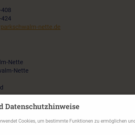
9-408
9-424
arkschwalm-nette.de
lm-Nette
walm-Nette
nd
80
d Datenschutzhinweise
nl
erwendet Cookies, um bestimmte Funktionen zu ermöglichen un