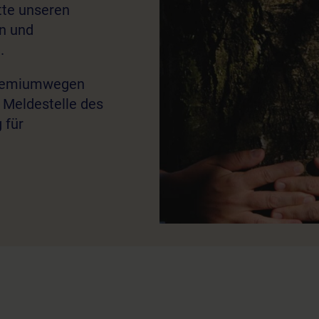
itte unseren
en und
.
 Premiumwegen
e Meldestelle des
 für