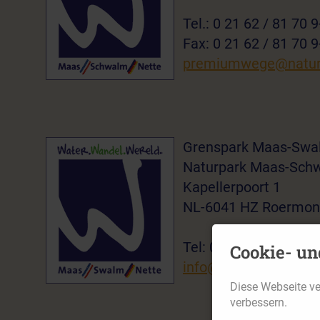
Tel.: 0 21 62 / 81 70 
Fax: 0 21 62 / 81 70 
premiumwege@naturp
Grenspark Maas-Swa
Naturpark Maas-Sch
Kapellerpoort 1
NL-6041 HZ Roermo
Tel: 0(031) 475 386-4
Cookie- un
info@grenspark-msn.
Diese Webseite v
verbessern.