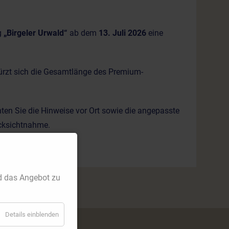
g
„Birgeler Urwald“
ab dem
13. Juli 2026
eine
ürzt sich die Gesamtlänge des Premium-
ten Sie die Hinweise vor Ort sowie die angepasste
ücksichtnahme.
d das Angebot zu
Details einblenden