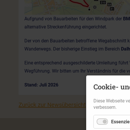
Aufgrund von Bauarbeiten für den Windpark der
BM
alternative Streckenführung eingerichtet.
Der von den Bauarbeiten betroffene Wegabschnitt 
Wanderwegs. Der bisherige Einstieg im Bereich
Dal
Eine entsprechend ausgeschilderte Umleitung führt 
Wegführung. Wir bitten um Ihr Verständnis für die
Cookie- un
Stand: Juli 2026
Diese Webseite v
Zurück zur Newsübersicht
verbessern.
Essenziel