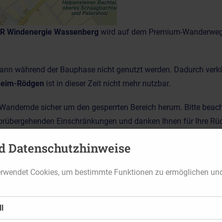
R Windenergie Wassenberg
wird auf dem Premium-Wanderwe
kann während der Bauphase nicht genutzt werden. Dadurch verk
heim-Rödgen
ist in dieser Zeit nicht mehr nutzbar.
Wandernde sicher um den gesperrten Bereich herum. Bitte beach
 vorübergehenden Einschränkungen und danken Ihnen für Ihre R
d Datenschutzhinweise
erwendet Cookies, um bestimmte Funktionen zu ermöglichen un
l