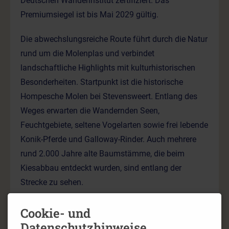
Deutschen Wanderinstitut zertifiziert. Das
Premiumsiegel ist bis Mai 2029 gültig.
Die abwechslungsreiche Route führt durch die Natur
rund um die Molenplas und verbindet
landschaftliche Highlights mit kulturhistorischen
Besonderheiten. Startpunkt ist die historische
Hompesche Molen bei Stevensweert. Entlang des
Weges erwarten die Wandernden Seen,
Feuchtgebiete, seltene Vogelarten sowie frei lebende
Konik-Pferde und Galloway-Rinder. Auch mehrere
rund 2.000 Jahre alte Baumstämme, die beim
Kiesabbau entdeckt wurden, sind entlang der
Strecke zu sehen.
Mit ihrer gelungenen Kombination aus
Cookie- und
Naturerlebnis, Geschichte und Gastfreundschaft ist
Datenschutzhinweise