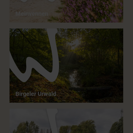
Meinvennen
Meinvennen - Ein wunderbares Erlebnis für
Naturfreunde
18,9 km
05:30 h
schwer
ganzjährig
Birgeler Urwald
Birgeler Urwald - Viel Wald in unterschiedlicher
Ausprägung
13,8 km
05:00 h