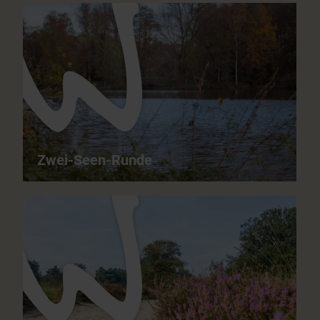
Galgenvenn - Grenzüberschreitende
Moorlandschaften
10,5 km
03:00 h
mittelschwer
ganzjährig
Zwei-Seen-Runde
Zwei-Seen-Runde - Niederrheinische Geschichte
6,4 km
02:00 h
leicht
ganzjährig