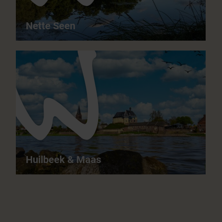
Nette Seen
Nette Seen - Einzigartige Wasserlandschaft
10,7 km
04:00 h
leicht
ganzjährig
Huilbeek & Maas
Huilbeek & Maas - Natur geformt von Wind und
Wasser