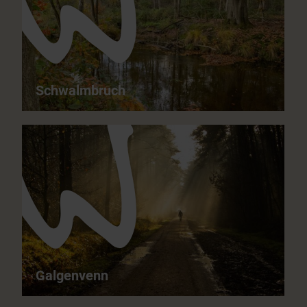
Schwalmbruch
Schwalmbruch - durch Bruchwald und
Wacholderheide
15,5 km
05:00 h
mittelschwer
ganzjährig
Galgenvenn