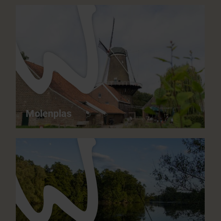
Het Leudal - Typische Bach-Auenlandschaften
14,2 km
04:00 h
mittelschwer
ganzjährig
Molenplas
Molenplas - Zwischen Konikpferden und
Kormoranen
11,1 km
03:00 h
mittelschwer
ganzjährig