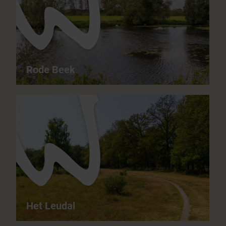
mittelschwer
ganzjährig
Rode Beek
Rode Beek - Herrlicher Bruchwald mit wilder
Gewässerlandschaft
11,5 km
04:00 h
mittelschwer
ganzjährig
Het Leudal